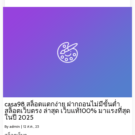
casa98 สล็อตแตกง่าย ฝากถอนไม่มีขั้นต่ำ
สล็อตเว็บตรง ล่าสุด เว็บแท้100% มาแรงที่สุด
ในปี 2025
By
admin
|
12
ส.ค., 25