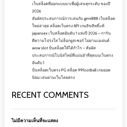
เว็บสล็อตที่ออกแบบมาเพื่อผู้เล่นทุกระดับ ของปี
2026
สัมผัสประสบการณ์การเล่นกับ gimi888 เว็บสล็อต
ใหม่ล่าสุด สล็อตเว็บตรง API เกมลิขสิทธิ์แท้
japansex เว็บสล็อตอันดับ 1 แห่งปี 2026 – การัน
ตีความโปร่งใส ไม่ล็อกยูสเซอร์ ไม่ผ่านเอเย่นต์
wow slot ปั่นสล็อตให้ได้กำไร – สัมผัส
ประสบการณ์โบนัสไทม์ที่แม่นยำที่สุดบนเว็บตรง
อันดับ 1
ปั่นสล็อตเว็บตรง PG สล็อต 99football เกมยอด
นิยม เล่นผ่านเว็บโดยตรง
RECENT COMMENTS
ไม่มีความเห็นที่จะแสดง