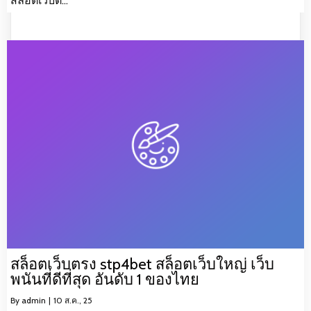
สล็อตเว็บต…
สล็อตเว็บตรง stp4bet สล็อตเว็บใหญ่ เว็บ
พนันที่ดีที่สุด อันดับ 1 ของไทย
By
admin
|
10
ส.ค., 25