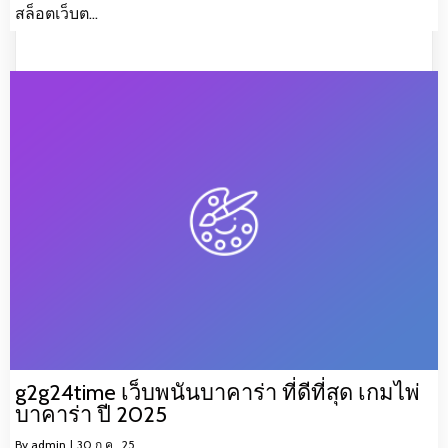
สล็อตเว็บต…
g2g24time เว็บพนันบาคาร่า ที่ดีที่สุด เกมไพ่
บาคาร่า ปี 2025
By
admin
|
30
ก.ค., 25