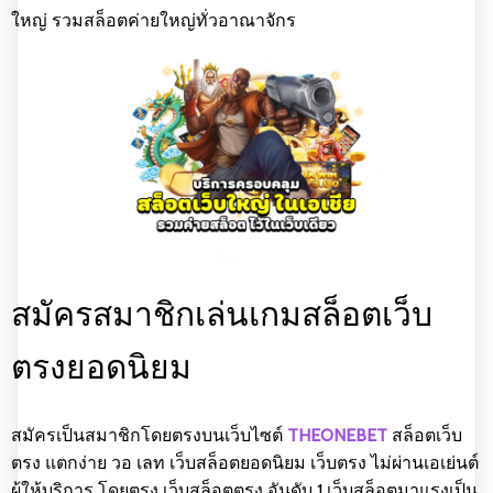
ใหญ่ รวมสล็อตค่ายใหญ่ทั่วอาณาจักร
สมัครสมาชิกเล่นเกมสล็อตเว็บ
ตรงยอดนิยม
สมัครเป็นสมาชิกโดยตรงบนเว็บไซต์
THEONEBET
สล็อตเว็บ
ตรง แตกง่าย วอ เลท เว็บสล็อตยอดนิยม เว็บตรง ไม่ผ่านเอเย่นต์
ผู้ให้บริการ โดยตรง เว็บสล็อตตรง อันดับ 1 เว็บสล็อตมาแรงเป็น