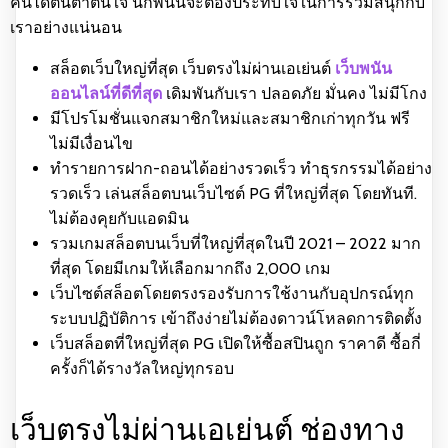
คนได้ตื่นตาตื่นใจ นักพนันจะต้องประทับใจในการร่วมสนุกกับ
เราอย่างแน่นอน
สล็อตเว็บใหญ่ที่สุด เว็บตรงไม่ผ่านเอเย่นต์
เว็บพนัน
ออนไลน์ที่ดีที่สุด
เดิมพันกับเรา ปลอดภัย มั่นคง ไม่มีโกง
มีโปรโมชั่นแจกสมาชิกใหม่และสมาชิกเก่าทุกวัน ฟรี
ไม่มีเงื่อนไข
ทำรายการฝาก-ถอนได้อย่างรวดเร็ว ทำธุรกรรมได้อย่าง
รวดเร็ว เล่นสล็อตบนเว็บไซต์ PG ที่ใหญ่ที่สุด โดยทันที.
ไม่ต้องคุยกับแอดมิน
รวมเกมสล็อตบนเว็บที่ใหญ่ที่สุดในปี 2021 – 2022 มาก
ที่สุด โดยมีเกมให้เลือกมากถึง 2,000 เกม
เว็บไซต์สล็อตโดยตรงรองรับการใช้งานกับอุปกรณ์ทุก
ระบบปฏิบัติการ เข้าถึงง่ายไม่ต้องดาวน์โหลดการติดตั้ง
เว็บสล็อตที่ใหญ่ที่สุด PG เปิดให้ซื้อสปินถูก ราคาดี ซื้อกี่
ครั้งก็ได้รางวัลใหญ่ทุกรอบ
เว็บตรงไม่ผ่านเอเย่นต์ ช่องทาง