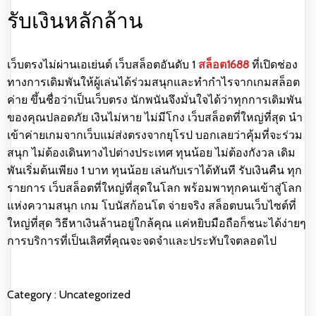
รับเงินหลักล้าน
เว็บตรงไม่ผ่านเอเย่นต์ เว็บสล็อตอันดับ 1
สล็อต1688
ที่เปิดช่อง
ทางการเดิมพันให้ผู้เล่นได้ร่วมสนุกและทำกำไรจากเกมสล็อต
ค่าย ขึ้นชื่อว่าเป็นเว็บตรง นักพนันจึงมั่นใจได้ว่าทุกการเดิมพัน
ของคุณปลอดภัย เงินไม่หาย ไม่มีโกง เว็บสล็อตที่ใหญ่ที่สุด นำ
เข้าค่ายเกมจากเว็บแม่ส่งตรงจากยุโรป บอกเลยว่าคุ้มที่จะร่วม
สนุก ไม่ต้องเดินทางไปต่างประเทศ ทุนน้อย ไม่ต้องกังวล เดิม
พันเริ่มต้นเพียง 1 บาท ทุนน้อย เล่นกับเราได้ทันที รับเงินคืน ทุก
รายการ เว็บสล็อตที่ใหญ่ที่สุดในโลก พร้อมพาทุกคนเข้าสู่โลก
แห่งความสนุก เกม โบนัสก้อนโต จ่ายจริง สล็อตบนเว็บไซต์ที่
ใหญ่ที่สุด วิธีหาเงินล้านอยู่ใกล้คุณ แค่หยิบมือถือก็ชนะได้ง่ายๆ
การบริการที่เป็นเลิศที่คุณจะจดจำและประทับใจตลอดไป
Category :
Uncategorized