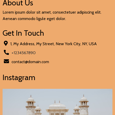
About Us
Lorem ipsum dolor sit amet, consectetuer adipiscing elit.
Aenean commodo ligule eget dolor.
Get In Touch
1, My Address, My Street, New York City, NY, USA
+1234567890
contact@domain.com
Instagram