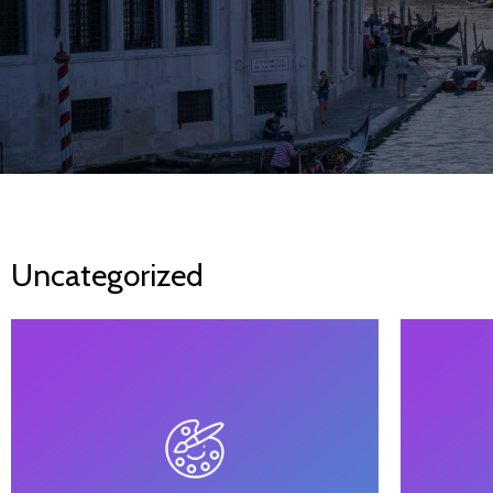
Uncategorized