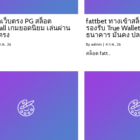
ตเว็บตรง PG สล็อต
fattbet ทางเข้าสล
all เกมยอดนิยม เล่นผ่าน
รองรับ True Walle
ตรง
ธนาคาร มั่นคง ป
ก.พ., 26
By
admin
|
4
ก.พ., 26
สล็อต fatt…