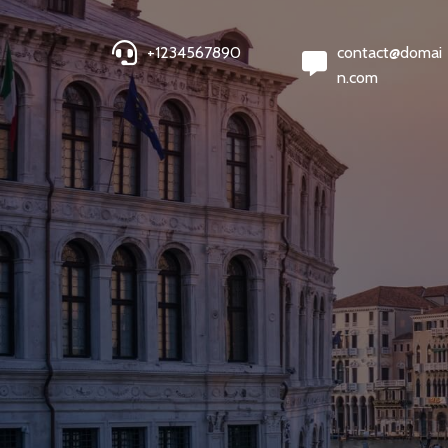
+1234567890
contact@domai
n.com