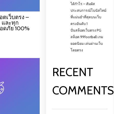
ได้กำไร – สัมผัส
ประสบการณ์โบนัสไทม์
็อตเว็บตรง –
ที่แม่นยำที่สุดบนเว็บ
t และทุก
ตรงอันดับ 1
ลอดภัย 100%
ปั่นสล็อตเว็บตรง PG
สล็อต 99football เกม
ยอดนิยม เล่นผ่านเว็บ
โดยตรง
RECENT
COMMENT