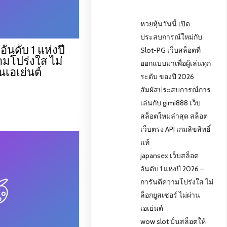
หวยหุ้นวันนี้ เปิด
ประสบการณ์ใหม่กับ
อันดับ 1 แห่งปี
Slot-PG เว็บสล็อตที่
ามโปร่งใส ไม่
ออกแบบมาเพื่อผู้เล่นทุก
นเอเย่นต์
ระดับ ของปี 2026
สัมผัสประสบการณ์การ
เล่นกับ gimi888 เว็บ
สล็อตใหม่ล่าสุด สล็อต
เว็บตรง API เกมลิขสิทธิ์
แท้
japansex เว็บสล็อต
อันดับ 1 แห่งปี 2026 –
การันตีความโปร่งใส ไม่
ล็อกยูสเซอร์ ไม่ผ่าน
เอเย่นต์
wow slot ปั่นสล็อตให้