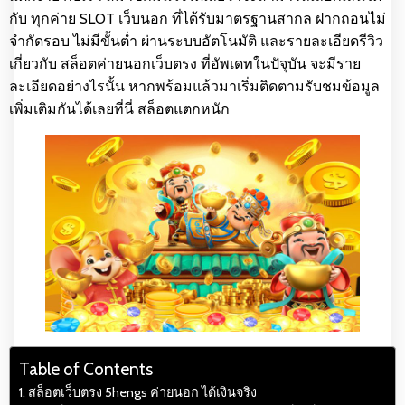
กับ ทุกค่าย SLOT เว็บนอก ที่ได้รับมาตรฐานสากล ฝากถอนไม่
จำกัดรอบ ไม่มีขั้นต่ำ ผ่านระบบอัตโนมัติ และรายละเอียดรีวิว
เกี่ยวกับ สล็อตค่ายนอกเว็บตรง ที่อัพเดทในปัจุบัน จะมีราย
ละเอียดอย่างไรนั้น หากพร้อมแล้วมาเริ่มติดตามรับชมข้อมูล
เพิ่มเติมกันได้เลยที่นี่ สล็อตแตกหนัก
Table of Contents
สล็อตเว็บตรง 5hengs ค่ายนอก ได้เงินจริง