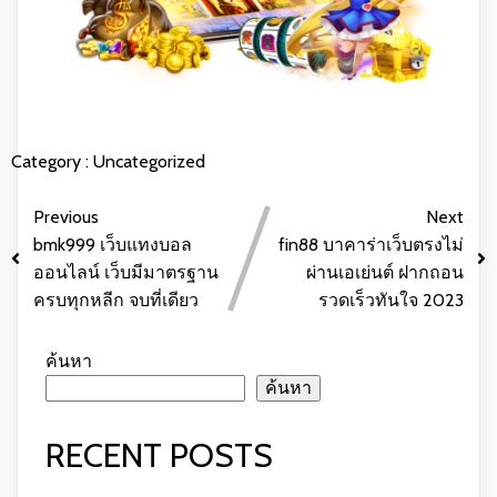
Category :
Uncategorized
Previous
Next
bmk999 เว็บแทงบอล
fin88 บาคาร่าเว็บตรงไม่
ออนไลน์ เว็บมีมาตรฐาน
ผ่านเอเย่นต์ ฝากถอน
ครบทุกหลีก จบที่เดียว
รวดเร็วทันใจ 2023
ค้นหา
ค้นหา
RECENT POSTS