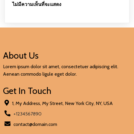
ไม่มีความเห็นที่จะแสดง
About Us
Lorem ipsum dolor sit amet, consectetuer adipiscing elit.
Aenean commodo ligule eget dolor.
Get In Touch
1, My Address, My Street, New York City, NY, USA
+1234567890
contact@domain.com