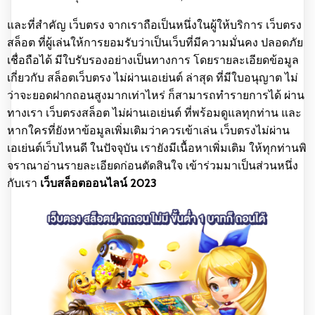
และที่สำคัญ เว็บตรง จากเราถือเป็นหนึ่งในผู้ให้บริการ เว็บตรง
สล็อต ที่ผู้เล่นให้การยอมรับว่าเป็นเว็บที่มีความมั่นคง ปลอดภัย
เชื่อถือได้ มีใบรับรองอย่างเป็นทางการ โดยรายละเอียดข้อมูล
เกี่ยวกับ สล็อตเว็บตรง ไม่ผ่านเอเย่นต์ ล่าสุด ที่มีใบอนุญาต ไม่
ว่าจะยอดฝากถอนสูงมากเท่าไหร่ ก็สามารถทำรายการได้ ผ่าน
ทางเรา เว็บตรงสล็อต ไม่ผ่านเอเย่นต์ ที่พร้อมดูแลทุกท่าน และ
หากใครที่ยังหาข้อมูลเพิ่มเติมว่าควรเข้าเล่น เว็บตรงไม่ผ่าน
เอเย่นต์เว็บไหนดี ในปัจจุบัน เรายังมีเนื้อหาเพิ่มเติม ให้ทุกท่านพิ
จราณาอ่านรายละเอียดก่อนตัดสินใจ เข้าร่วมมาเป็นส่วนหนึ่ง
กับเรา
เว็บสล็อตออนไลน์ 2023