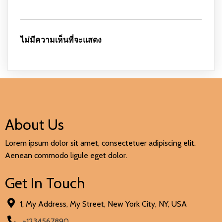
ไม่มีความเห็นที่จะแสดง
About Us
Lorem ipsum dolor sit amet, consectetuer adipiscing elit.
Aenean commodo ligule eget dolor.
Get In Touch
1, My Address, My Street, New York City, NY, USA
+1234567890