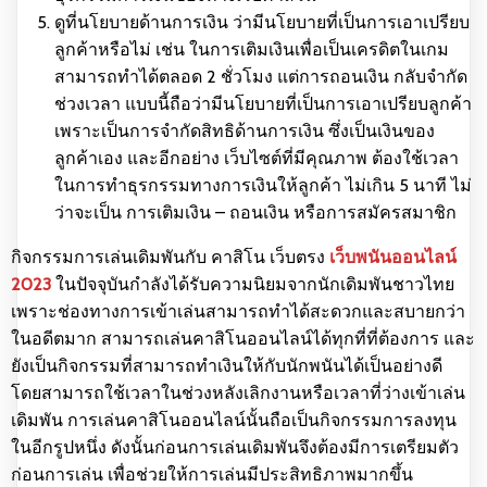
ดูที่นโยบายด้านการเงิน ว่ามีนโยบายที่เป็นการเอาเปรียบ
ลูกค้าหรือไม่ เช่น ในการเติมเงินเพื่อเป็นเครดิตในเกม
สามารถทำได้ตลอด 2 ชั่วโมง แต่การถอนเงิน กลับจำกัด
ช่วงเวลา แบบนี้ถือว่ามีนโยบายที่เป็นการเอาเปรียบลูกค้า
เพราะเป็นการจำกัดสิทธิด้านการเงิน ซึ่งเป็นเงินของ
ลูกค้าเอง และอีกอย่าง เว็บไซต์ที่มีคุณภาพ ต้องใช้เวลา
ในการทำธุรกรรมทางการเงินให้ลูกค้า ไม่เกิน 5 นาที ไม่
ว่าจะเป็น การเติมเงิน – ถอนเงิน หรือการสมัครสมาชิก
กิจกรรมการเล่นเดิมพันกับ คาสิโน เว็บตรง
เว็บพนันออนไลน์
2023
ในปัจจุบันกำลังได้รับความนิยมจากนักเดิมพันชาวไทย
เพราะช่องทางการเข้าเล่นสามารถทำได้สะดวกและสบายกว่า
ในอดีตมาก สามารถเล่นคาสิโนออนไลน์ได้ทุกที่ที่ต้องการ และ
ยังเป็นกิจกรรมที่สามารถทำเงินให้กับนักพนันได้เป็นอย่างดี
โดยสามารถใช้เวลาในช่วงหลังเลิกงานหรือเวลาที่ว่างเข้าเล่น
เดิมพัน การเล่นคาสิโนออนไลน์นั้นถือเป็นกิจกรรมการลงทุน
ในอีกรูปหนึ่ง ดังนั้นก่อนการเล่นเดิมพันจึงต้องมีการเตรียมตัว
ก่อนการเล่น เพื่อช่วยให้การเล่นมีประสิทธิภาพมากขึ้น