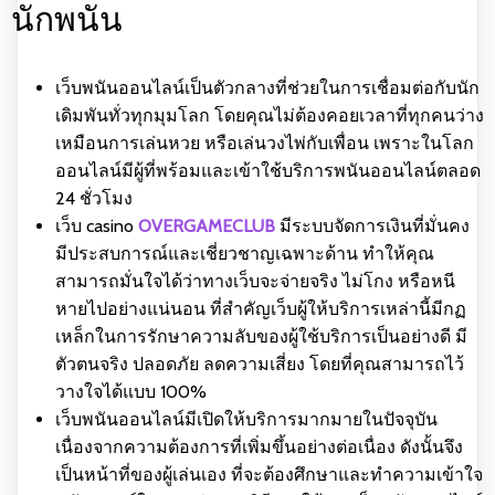
นักพนัน
เว็บพนันออนไลน์เป็นตัวกลางที่ช่วยในการเชื่อมต่อกับนัก
เดิมพันทั่วทุกมุมโลก โดยคุณไม่ต้องคอยเวลาที่ทุกคนว่าง
เหมือนการเล่นหวย หรือเล่นวงไพ่กับเพื่อน เพราะในโลก
ออนไลน์มีผู้ที่พร้อมและเข้าใช้บริการพนันออนไลน์ตลอด
24 ชั่วโมง
เว็บ casino
OVERGAMECLUB
มีระบบจัดการเงินที่มั่นคง
มีประสบการณ์และเชี่ยวชาญเฉพาะด้าน ทำให้คุณ
สามารถมั่นใจได้ว่าทางเว็บจะจ่ายจริง ไม่โกง หรือหนี
หายไปอย่างแน่นอน ที่สำคัญเว็บผู้ให้บริการเหล่านี้มีกฏ
เหล็กในการรักษาความลับของผู้ใช้บริการเป็นอย่างดี มี
ตัวตนจริง ปลอดภัย ลดความเสี่ยง โดยที่คุณสามารถไว้
วางใจได้แบบ 100%
เว็บพนันออนไลน์มีเปิดให้บริการมากมายในปัจจุบัน
เนื่องจากความต้องการที่เพิ่มขึ้นอย่างต่อเนื่อง ดังนั้นจึง
เป็นหน้าที่ของผู้เล่นเอง ที่จะต้องศึกษาและทำความเข้าใจ