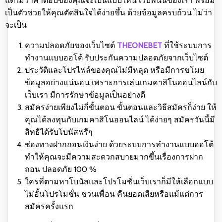
แต่ไม่ว่าคำตอบของคุณจะเป็นแบบไหน เว็บพนันของเรา พร้อม
เป็นตัวช่วยให้คุณตัดสินใจได้ง่ายขึ้น ด้วยข้อมูลครบถ้วน ไม่ว่า
จะเป็น
ความปลอดภัยของเว็บไซต์
THEONEBET
ที่ใช้ระบบการ
ทำงานแบบออโต้ รับประกันความปลอดภัยจากเว็บไซต์
ประวัติและโปรไฟล์ของคุณไม่มีหลุด หรือมีการขโมย
ข้อมูลอย่างแน่นอน เพราะการเล่นเกมคาสิโนออนไลน์กับ
เว็บเรา มีการรักษาข้อมูลเป็นอย่างดี
สมัครง่ายเพียงไม่กี่ขั้นตอน ขั้นตอนและวิธีสมัครก็ง่าย ให้
คุณได้ลงทุนกับเกมคาสิโนออนไลน์ ได้ง่ายๆ สมัครวันนี้มี
สิทธิได้รับโบนัสฟรีๆ
ช่องทางฝากถอนเงินง่าย ด้วยระบบการทำงานแบบออโต้
ทำให้คุณจะมีความสะดวกสบายมากขึ้นเรื่องการฝาก
ถอน ปลอดภัย 100 %
ใครที่ตามหาโบนัสและโปรโมชั่นเว็บเราก็มีให้เลือกแบบ
ไม่อั้นโปรโมชั่น ชวนเพื่อน คืนยอดเสียหรือแม้แต่การ
สมัครครั้งแรก