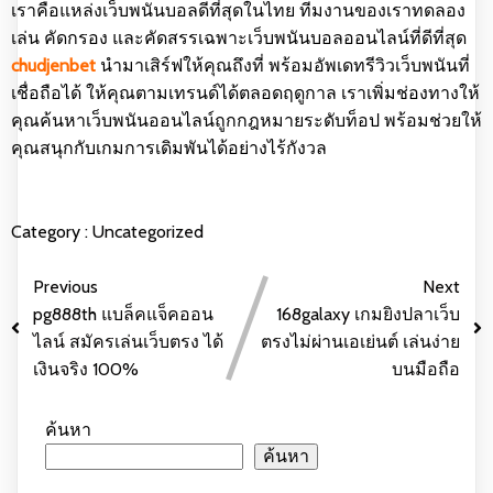
เราคือแหล่งเว็บพนันบอลดีที่สุดในไทย ทีมงานของเราทดลอง
เล่น คัดกรอง และคัดสรรเฉพาะเว็บพนันบอลออนไลน์ที่ดีที่สุด
chudjenbet
นำมาเสิร์ฟให้คุณถึงที่ พร้อมอัพเดทรีวิวเว็บพนันที่
เชื่อถือได้ ให้คุณตามเทรนด์ได้ตลอดฤดูกาล เราเพิ่มช่องทางให้
คุณค้นหาเว็บพนันออนไลน์ถูกกฎหมายระดับท็อป พร้อมช่วยให้
คุณสนุกกับเกมการเดิมพันได้อย่างไร้กังวล
Category :
Uncategorized
Previous
Next
pg888th แบล็คแจ็คออน
168galaxy เกมยิงปลาเว็บ
ไลน์ สมัครเล่นเว็บตรง ได้
ตรงไม่ผ่านเอเย่นต์ เล่นง่าย
เงินจริง 100%
บนมือถือ
ค้นหา
ค้นหา