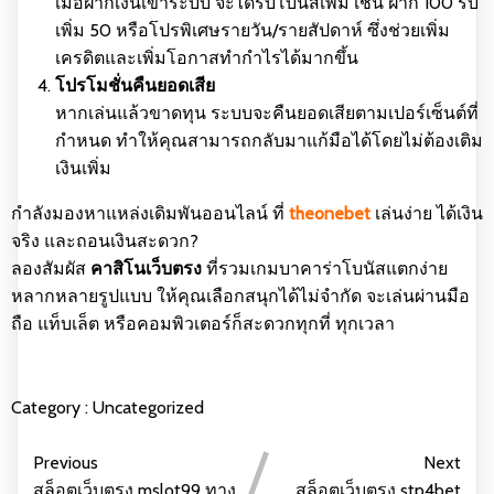
เมื่อฝากเงินเข้าระบบ จะได้รับโบนัสเพิ่ม เช่น ฝาก 100 รับ
เพิ่ม 50 หรือโปรพิเศษรายวัน/รายสัปดาห์ ซึ่งช่วยเพิ่ม
เครดิตและเพิ่มโอกาสทำกำไรได้มากขึ้น
โปรโมชั่นคืนยอดเสีย
หากเล่นแล้วขาดทุน ระบบจะคืนยอดเสียตามเปอร์เซ็นต์ที่
กำหนด ทำให้คุณสามารถกลับมาแก้มือได้โดยไม่ต้องเติม
เงินเพิ่ม
กำลังมองหาแหล่งเดิมพันออนไลน์ ที่
theonebet
เล่นง่าย ได้เงิน
จริง และถอนเงินสะดวก?
ลองสัมผัส
คาสิโนเว็บตรง
ที่รวมเกมบาคาร่าโบนัสแตกง่าย
หลากหลายรูปแบบ ให้คุณเลือกสนุกได้ไม่จำกัด จะเล่นผ่านมือ
ถือ แท็บเล็ต หรือคอมพิวเตอร์ก็สะดวกทุกที่ ทุกเวลา
Category :
Uncategorized
Previous
Next
สล็อตเว็บตรง mslot99 ทาง
สล็อตเว็บตรง stp4bet