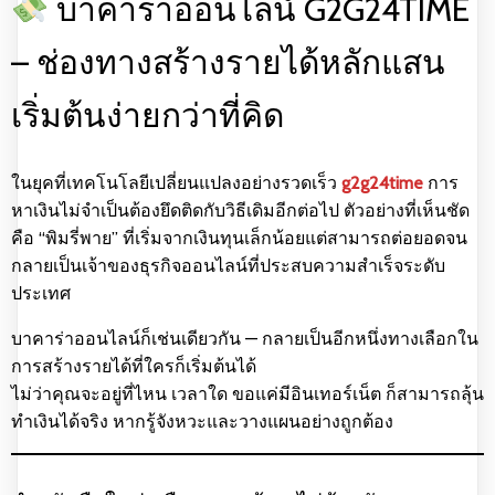
บาคาร่าออนไลน์ G2G24TIME
– ช่องทางสร้างรายได้หลักแสน
เริ่มต้นง่ายกว่าที่คิด
ในยุคที่เทคโนโลยีเปลี่ยนแปลงอย่างรวดเร็ว
g2g24time
การ
หาเงินไม่จำเป็นต้องยึดติดกับวิธีเดิมอีกต่อไป ตัวอย่างที่เห็นชัด
คือ “พิมรี่พาย” ที่เริ่มจากเงินทุนเล็กน้อยแต่สามารถต่อยอดจน
กลายเป็นเจ้าของธุรกิจออนไลน์ที่ประสบความสำเร็จระดับ
ประเทศ
บาคาร่าออนไลน์ก็เช่นเดียวกัน — กลายเป็นอีกหนึ่งทางเลือกใน
การสร้างรายได้ที่ใครก็เริ่มต้นได้
ไม่ว่าคุณจะอยู่ที่ไหน เวลาใด ขอแค่มีอินเทอร์เน็ต ก็สามารถลุ้น
ทำเงินได้จริง หากรู้จังหวะและวางแผนอย่างถูกต้อง