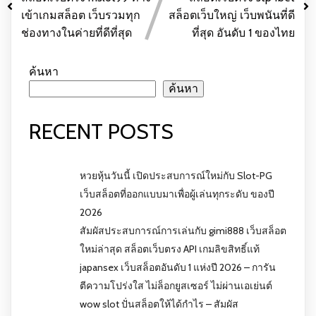
เข้าเกมสล็อต เว็บรวมทุก
สล็อตเว็บใหญ่ เว็บพนันที่ดี
ช่องทางในค่ายที่ดีที่สุด
ที่สุด อันดับ 1 ของไทย
ค้นหา
ค้นหา
RECENT POSTS
หวยหุ้นวันนี้ เปิดประสบการณ์ใหม่กับ Slot-PG
เว็บสล็อตที่ออกแบบมาเพื่อผู้เล่นทุกระดับ ของปี
2026
สัมผัสประสบการณ์การเล่นกับ gimi888 เว็บสล็อต
ใหม่ล่าสุด สล็อตเว็บตรง API เกมลิขสิทธิ์แท้
japansex เว็บสล็อตอันดับ 1 แห่งปี 2026 – การัน
ตีความโปร่งใส ไม่ล็อกยูสเซอร์ ไม่ผ่านเอเย่นต์
wow slot ปั่นสล็อตให้ได้กำไร – สัมผัส