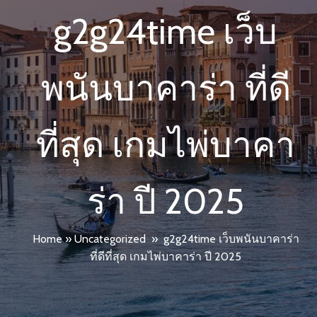
g2g24time เว็บ
พนันบาคาร่า ที่ดี
ที่สุด เกมไพ่บาคา
ร่า ปี 2025
Home
»
Uncategorized
»
g2g24time เว็บพนันบาคาร่า
ที่ดีที่สุด เกมไพ่บาคาร่า ปี 2025