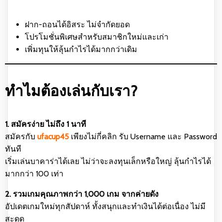
ฝาก-ถอนได้อิสระ ไม่จำกัดยอด
โปรโมชั่นพิเศษสำหรับสมาชิกใหม่และเก่า
เพิ่มทุนให้ลุ้นกำไรได้มากกว่าเดิม
ทำไมต้องเล่นกับเรา?
1. สมัครง่าย ไม่ถึง 1 นาที
สมัครกับ
ufacup45
เพียงไม่กี่คลิก รับ Username และ Password
ทันที
เริ่มเล่นบาคาร่าได้เลย ไม่ว่าจะลงทุนเล็กหรือใหญ่ ลุ้นกำไรได้
มากกว่า 100 เท่า
2. รวมเกมคุณภาพกว่า 1,000 เกม จากค่ายดัง
อัปเดตเกมใหม่ทุกสัปดาห์ ทั้งสนุกและทำเงินได้ต่อเนื่อง ไม่มี
สะดุด