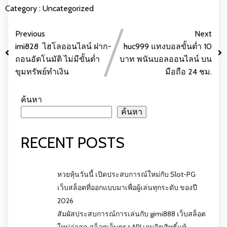
Category :
Uncategorized
Previous
Next
imi828 ไฮโลออนไลน์ ฝาก-
huc999 แทงบอลขั้นต่ำ 10
ถอนอัตโนมัติ ไม่มีขั้นต่ำ
บาท พนันบอลออนไลน์ บน
ขุมทรัพย์ทำเงิน
มือถือ 24 ชม.
ค้นหา
ค้นหา
RECENT POSTS
หวยหุ้นวันนี้ เปิดประสบการณ์ใหม่กับ Slot-PG
เว็บสล็อตที่ออกแบบมาเพื่อผู้เล่นทุกระดับ ของปี
2026
สัมผัสประสบการณ์การเล่นกับ gimi888 เว็บสล็อต