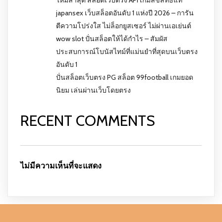
ใหม่ล่าสุด สล็อตเว็บตรง API เกมลิขสิทธิ์แท้
japansex เว็บสล็อตอันดับ 1 แห่งปี 2026 – การัน
ตีความโปร่งใส ไม่ล็อกยูสเซอร์ ไม่ผ่านเอเย่นต์
wow slot ปั่นสล็อตให้ได้กำไร – สัมผัส
ประสบการณ์โบนัสไทม์ที่แม่นยำที่สุดบนเว็บตรง
อันดับ 1
ปั่นสล็อตเว็บตรง PG สล็อต 99football เกมยอด
นิยม เล่นผ่านเว็บโดยตรง
RECENT COMMENTS
ไม่มีความเห็นที่จะแสดง