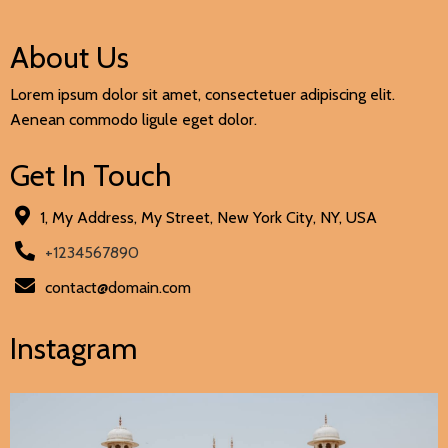
About Us
Lorem ipsum dolor sit amet, consectetuer adipiscing elit.
Aenean commodo ligule eget dolor.
Get In Touch
1, My Address, My Street, New York City, NY, USA
+1234567890
contact@domain.com
Instagram