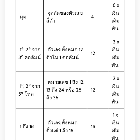
8 x
จุดตัดของตัวเลข
เงิน
มุม
4
สี่ตัว
เดิม
พัน
2 x
e
e
1
, 2
จาก
ตัวเลขทั้งหมด 12
เงิน
12
e
3
คอลัมน์
ตัวใน 1 คอลัมน์
เดิม
พัน
2 x
หมายเลข 1 ถึง 12,
e
e
1
, 2
จาก
เงิน
13 ถึง 24 หรือ 25
12
e
3
โหล
เดิม
ถึง 36
พัน
1 x
ตัวเลขทั้งหมด
เงิน
1 ถึง 18
18
ตั้งแต่ 1 ถึง 18
เดิม
พัน