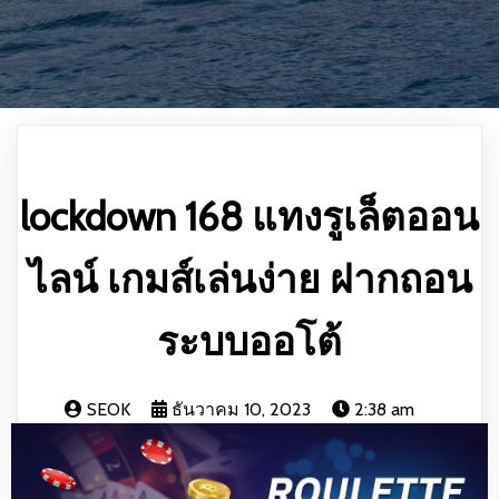
lockdown 168 แทงรูเล็ตออน
ไลน์ เกมส์เล่นง่าย ฝากถอน
ระบบออโต้
SEOK
ธันวาคม 10, 2023
2:38 am