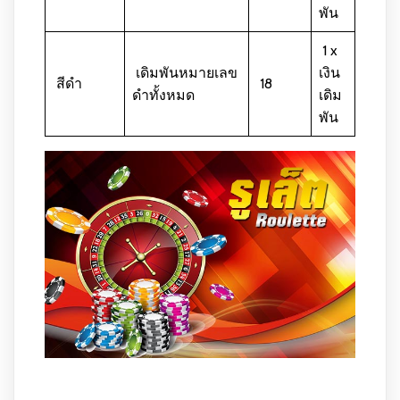
พัน
1 x
เดิมพันหมายเลข
เงิน
สีดำ
18
ดำทั้งหมด
เดิม
พัน