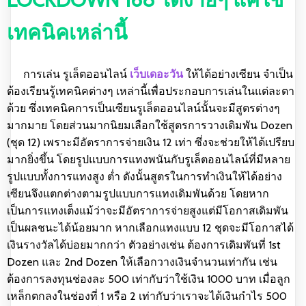
เทคนิคเหล่านี้
การเล่น รูเล็ตออนไลน์
เว็บเดอะวัน
ให้ได้อย่างเซียน จำเป็น
ต้องเรียนรู้เทคนิคต่างๆ เหล่านี้เพื่อประกอบการเล่นในแต่ละตา
ด้วย ซึ่งเทคนิคการเป็นเซียนรูเล็ตออนไลน์นั้นจะมีสูตรต่างๆ
มากมาย โดยส่วนมากนิยมเลือกใช้สูตรการวางเดิมพัน Dozen
(ชุด 12) เพราะมีอัตราการจ่ายเงิน 12 เท่า ซึ่งจะช่วยให้ได้เปรียบ
มากยิ่งขึ้น โดยรูปแบบการแทงพนันกับรูเล็ตออนไลน์ที่มีหลาย
รูปแบบทั้งการแทงสูง ต่ำ ดังนั้นสูตรในการทำเงินให้ได้อย่าง
เซียนจึงแตกต่างตามรูปแบบการแทงเดิมพันด้วย โดยหาก
เป็นการแทงเต็งแม้ว่าจะมีอัตราการจ่ายสูงแต่มีโอกาสเดิมพัน
เป็นผลชนะได้น้อยมาก หากเลือกแทงแบบ 12 ชุดจะมีโอกาสได้
เงินรางวัลได้บ่อยมากกว่า ตัวอย่างเช่น ต้องการเดิมพันที่ 1st
Dozen และ 2nd Dozen ให้เลือกวางเงินจำนวนเท่ากัน เช่น
ต้องการลงทุนช่องละ 500 เท่ากับว่าใช้เงิน 1000 บาท เมื่อลูก
เหล็กตกลงในช่องที่ 1 หรือ 2 เท่ากับว่าเราจะได้เงินกำไร 500