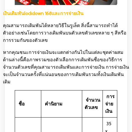
เงินเดิมพันlockdown 168และการจ่ายเงิน
คุณสามารถเดิมพันได้หลายวิธีในรูเล็ต สิ่งนี้สามารถทำได้
ตัวอย่างเช่นโดยการวางเดิมพันบนตัวเลขตัวเลขหลาย ๆ สีหรือ
การรวมกันของตัวเลข
หากคุณชนะการจ่ายเงินจะแตกต่างกันไปในแต่ละชุดค่าผสม
ด้านล่างนี้คือภาพรวมของตัวเลือกการเดิมพันชื่อของวิธีการ
จำนวนตัวเลขที่คุณสามารถเดิมพันและการจ่ายเงิน การจ่ายเงิน
จะเป็นจำนวนครั้งที่แน่นอนของการเดิมพันรวมทั้งเงินเดิมพัน
เดิม
การ
จำนวน
ชื่อ
คำนิยาม
จ่าย
ตัวเลข
เงิน
35
x