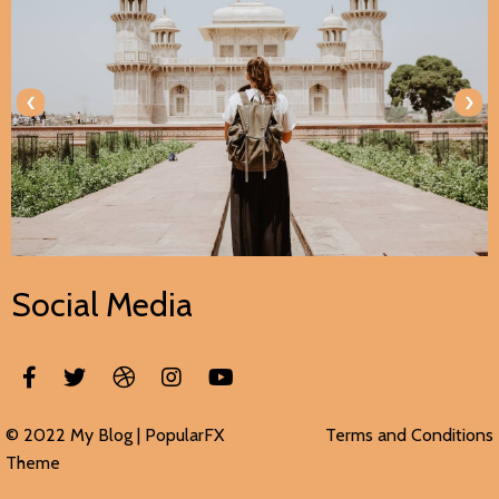
‹
›
Social Media
© 2022 My Blog |
PopularFX
Terms and Conditions
Theme