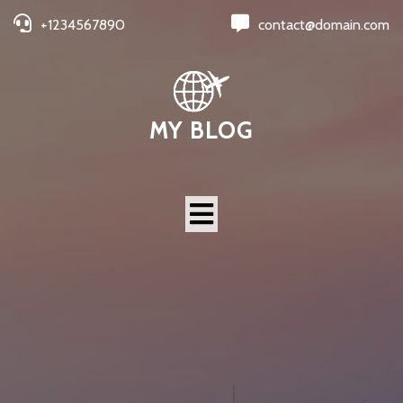
+1234567890
contact@domain.com
MY BLOG