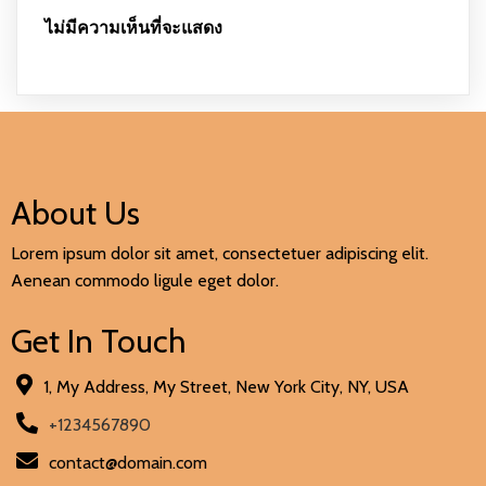
ไม่มีความเห็นที่จะแสดง
About Us
Lorem ipsum dolor sit amet, consectetuer adipiscing elit.
Aenean commodo ligule eget dolor.
Get In Touch
1, My Address, My Street, New York City, NY, USA
+1234567890
contact@domain.com