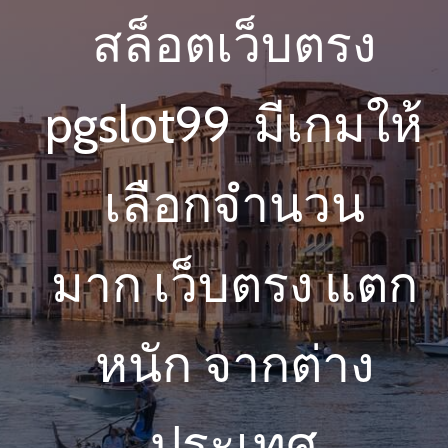
สล็อตเว็บตรง
pgslot99 มีเกมให้
เลือกจำนวน
มาก เว็บตรง แตก
หนัก จากต่าง
ประเทศ