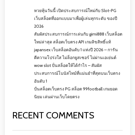
หวยหุ้นวันนี้ เปิดประสบการณ์ใหม่กับ Slot-PG
เว็บสล็อตที่ออกแบบมาเพื่อผู้เล่นทุกระดับ ของปี
2026
สัมผัสประสบการณ์การเล่นกับ gimi888 เว็บสล็อต
ใหม่ล่าสุด สล็อตเว็บตรง API เกมลิขสิทธิ์แท้
japansex เว็บสล็อตอันดับ 1 แห่งปี 2026 – การัน
ตีความโปร่งใส ไม่ล็อกยูสเซอร์ ไม่ผ่านเอเย่นต์
wow slot ปั่นสล็อตให้ได้กำไร – สัมผัส
ประสบการณ์โบนัสไทม์ที่แม่นยำที่สุดบนเว็บตรง
อันดับ 1
ปั่นสล็อตเว็บตรง PG สล็อต 99football เกมยอด
นิยม เล่นผ่านเว็บโดยตรง
RECENT COMMENTS