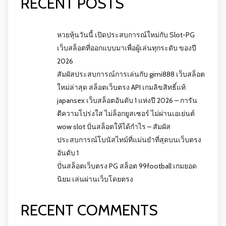
RECENT POSTS
หวยหุ้นวันนี้ เปิดประสบการณ์ใหม่กับ Slot-PG
เว็บสล็อตที่ออกแบบมาเพื่อผู้เล่นทุกระดับ ของปี
2026
สัมผัสประสบการณ์การเล่นกับ gimi888 เว็บสล็อต
ใหม่ล่าสุด สล็อตเว็บตรง API เกมลิขสิทธิ์แท้
japansex เว็บสล็อตอันดับ 1 แห่งปี 2026 – การัน
ตีความโปร่งใส ไม่ล็อกยูสเซอร์ ไม่ผ่านเอเย่นต์
wow slot ปั่นสล็อตให้ได้กำไร – สัมผัส
ประสบการณ์โบนัสไทม์ที่แม่นยำที่สุดบนเว็บตรง
อันดับ 1
ปั่นสล็อตเว็บตรง PG สล็อต 99football เกมยอด
นิยม เล่นผ่านเว็บโดยตรง
RECENT COMMENTS