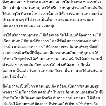
ทั้งฟุตบอลต่างประเทศ และฟุตบอลภายในประเทศ ทางเราก็จะ
มีการนำฟุตบอลในทุกคู่ มาให้บริการกับทุกท่านได้เลือกเล่นกัน
ได้แบบจุใจ ที่ทางเว็บของเรานั้น จะมีทั้งการนำการแทงบอลใน
ประเภทต่างๆ ที่ไม่ว่าจะเป็นทั้งการแทงบอลแบบ แทงบอล
เต็ง และการเล่นแบบ แทงบอลชุด
มาให้บริการกับทุกท่าน ได้เลือกเล่นกันได้แบบที่ต้องการ จะได้
เลือกเล่นกันได้แบบที่ต้องการ โดยที่ข้อดีของการแทงบอลกับ
เรานั้น แน่นอนว่าทางเรา ได้นำระบบการเดิมพันต่างๆ ที่จะมี
ระบบการเดิมพันที่ดีที่สุด และมีความทันสมัยมากที่สุด มาให้
บริการกับทุกท่านได้เข้ามาแทงบอลออนไลน์ กันได้อย่างตามที่
ท่านต้องการจะเล่น กับทางเราได้อย่างที่ต้องการ อีกทั้ง
นอกจากนั้นแล้ว ในการแทงบอลกับเรานั้น ท่านจะได้เล่นกันได้
แบบไม่มีขั้นต่ำ
ซึ่งไม่ว่าจะเป็นทั้งการเล่นแบบเต็ง หรือจะเป็นการเล่นแบบชุด
ทางเราก็ไม่มีการกำหนดขั้นต่ำ ในการเดิมพันกันแต่อย่างใด ซึ่ง
สำหรับใครที่เป็นคอบอลตัวจริง กับทางเรานั้น ท่านจะได้เลือก
เล่นกันได้แบบตามที่ต้องการ ที่ท่านจะได้เข้ามาใช้บริการกับ