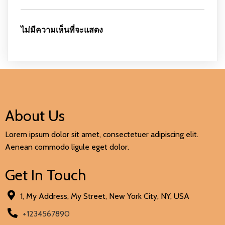
ไม่มีความเห็นที่จะแสดง
About Us
Lorem ipsum dolor sit amet, consectetuer adipiscing elit.
Aenean commodo ligule eget dolor.
Get In Touch
1, My Address, My Street, New York City, NY, USA
+1234567890