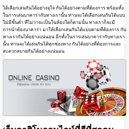
ได้เลือกเล่นกันได้อย่างจุใจ กันได้อย่างตามที่ต้องการ พร้อมทั้ง
ในการเล่นบาคาร่ากับทางเรานั้น ท่านจะได้เลือกเล่นกันได้แบบ
ไม่มีขั้นต่ำ ที่ไม่ว่าจะเป็นในห้องใดก็ตามนั้น ทางเราก็จะมี
การนำห้องบาคาร่า มาให้เลือกเล่นกันได้แบบตามที่ต้องการ กับ
ทางเรากันได้อย่างแน่นอน อีกทั้งในการเล่นบาคาร่ากับทางเรา
นั้น ท่านจะได้เล่นกันได้ทุกช่องทาง กันได้อย่างที่ต้องการและ
สะดวกสบายกันได้อย่างแน่นอน