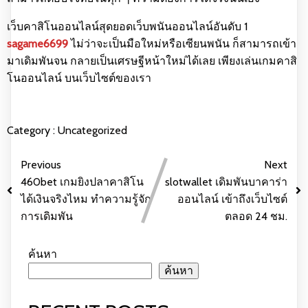
เว็บคาสิโนออนไลน์สุดยอดเว็บพนันออนไลน์อันดับ 1
sagame6699
ไม่ว่าจะเป็นมือใหม่หรือเซียนพนัน ก็สามารถเข้า
มาเดิมพันจน กลายเป็นเศรษฐีหน้าใหม่ได้เลย เพียงเล่นเกมคาสิ
โนออนไลน์ บนเว็บไซต์ของเรา
Category :
Uncategorized
Previous
Next
460bet เกมยิงปลาคาสิโน
slotwallet เดิมพันบาคาร่า
ได้เงินจริงไหม ทำความรู้จัก
ออนไลน์ เข้าถึงเว็บไซต์
การเดิมพัน
ตลอด 24 ชม.
ค้นหา
ค้นหา