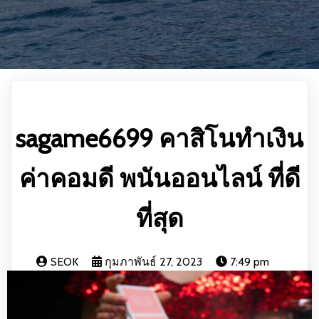
sagame6699 คาสิโนทำเงิน
ค่าคอมดี พนันออนไลน์ ที่ดี
ที่สุด
SEOK
กุมภาพันธ์ 27, 2023
7:49 pm