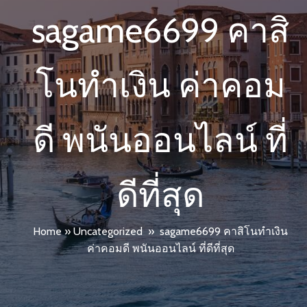
sagame6699 คาสิ
โนทำเงิน ค่าคอม
ดี พนันออนไลน์ ที่
ดีที่สุด
Home
»
Uncategorized
»
sagame6699 คาสิโนทำเงิน
ค่าคอมดี พนันออนไลน์ ที่ดีที่สุด