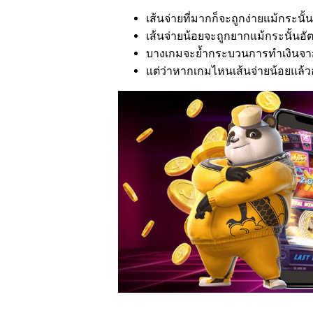
เส้นจ่ายที่มากก็จะถูกง่ายแม้กระนั้
เส้นจ่ายน้อยจะถูกยากแม้กระนั้นอัต
บางเกมจะย้ำกระบวนการทำเงินจา
แต่ว่าหากเกมไหนเส้นจ่ายน้อยแล้ว