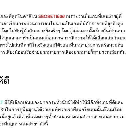
นเยอะที่สุดในคาสิโน
SBOBET1688
เพราะว่าเป็นเกมที่เล่นง่ายผู้ที่
เล่าเรียนกระบวนการเล่นไม่นานเป็นเกมที่มีอัตราจ่ายที่สูงถึงสูง
ยไม่ทันรู้ตัวกันอย่างยิ่งจริงๆ โดยตู้สล็อตจะตั้งเรียงกันเป็นแนว
ี้ได้ถูกเอามาทำเป็นเกมสล็อตภาพกราฟิกงามให้ได้เลือกเล่นกันบน
ินทางไปเล่นที่คาสิโนจริงแถมมีตัวเกมที่นานาประการพร้อมระดับ
อยการเสี่ยงน้อยหรือจ่ายมากมายการเสี่ยงมากมายก็สามารถเลือกกัน
้ดี
ET
มีให้เลือกเล่นเยอะมากกระทั่งนับมิได้ทำให้มีอีกทั้งเกมที่ดีและ
หรับในการดูพื้นฐานได้ว่าเกมที่พวกเราพึงพอใจเล่นนั้นดีไหมโดย
ี้อยู่แล้วมีคำชี้แจงต่างๆทั้งยังแนวทางเล่นอัตราจ่ายเส้นจ่ายรวม
มีกฎการเล่นง่ายๆ ดังนี้