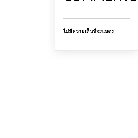
ไม่มีความเห็นที่จะแสดง