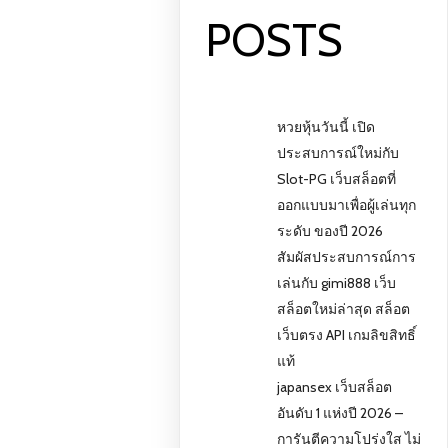
POSTS
หวยหุ้นวันนี้ เปิด
ประสบการณ์ใหม่กับ
Slot-PG เว็บสล็อตที่
ออกแบบมาเพื่อผู้เล่นทุก
ระดับ ของปี 2026
สัมผัสประสบการณ์การ
เล่นกับ gimi888 เว็บ
สล็อตใหม่ล่าสุด สล็อต
เว็บตรง API เกมลิขสิทธิ์
แท้
japansex เว็บสล็อต
อันดับ 1 แห่งปี 2026 –
การันตีความโปร่งใส ไม่