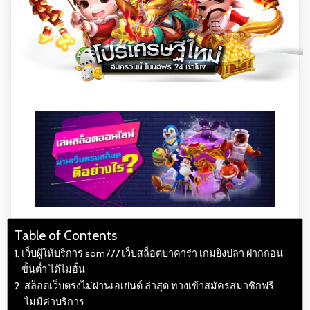
Table of Contents
เว็บผู้ให้บริการ som777 เว็บสล็อตบาคาร่า เกมยิงปลา ฝากถอน
ขั้นต่ำ ได้ไม่อั้น
สล็อตเว็บตรงไม่ผ่านเอเย่นต์ ล่าสุด ทางเข้าสมัครสมาชิกฟรี
ไม่มีค่าบริการ