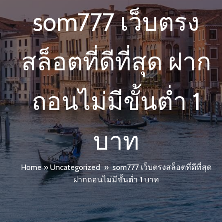
som777 เว็บตรง
สล็อตที่ดีที่สุด ฝาก
ถอนไม่มีขั้นต่ำ 1
บาท
Home
»
Uncategorized
»
som777 เว็บตรงสล็อตที่ดีที่สุด
ฝากถอนไม่มีขั้นต่ำ 1 บาท