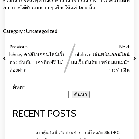
อยากจะได้ตังแบบง่าย ๆ เพียงใช้แค่ปลายนิ้ว
Category :
Uncategorized
Previous
Next
hihuay คาสิโนออนไลน์เว็บ
ufalove เล่นพนันออนไลน์
ตรง อันดับ 1 เครดิตฟรี ไม่
บนเว็บอันดับ 1 พร้อมแนะนำ
ต้องฝาก
การทำเงิน
ค้นหา
ค้นหา
RECENT POSTS
หวยหุ้นวันนี้ เปิดประสบการณ์ใหม่กับ Slot-PG