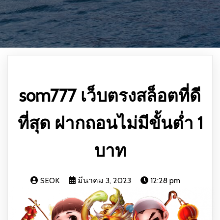
som777 เว็บตรงสล็อตที่ดี
ที่สุด ฝากถอนไม่มีขั้นต่ำ 1
บาท
SEOK
มีนาคม 3, 2023
12:28 pm