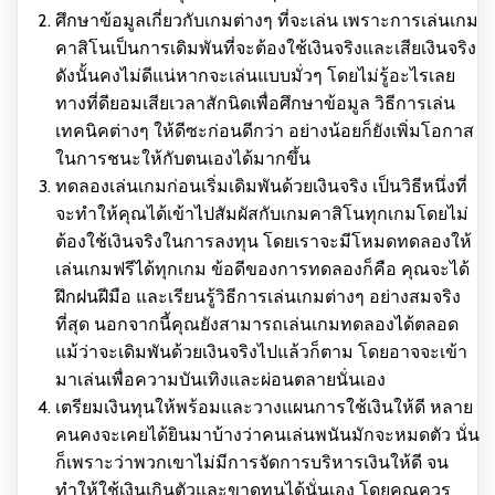
ศึกษาข้อมูลเกี่ยวกับเกมต่างๆ ที่จะเล่น เพราะการเล่นเกม
คาสิโนเป็นการเดิมพันที่จะต้องใช้เงินจริงและเสียเงินจริง
ดังนั้นคงไม่ดีแน่หากจะเล่นแบบมั่วๆ โดยไม่รู้อะไรเลย
ทางที่ดียอมเสียเวลาสักนิดเพื่อศึกษาข้อมูล วิธีการเล่น
เทคนิคต่างๆ ให้ดีซะก่อนดีกว่า อย่างน้อยก็ยังเพิ่มโอกาส
ในการชนะให้กับตนเองได้มากขึ้น
ทดลองเล่นเกมก่อนเริ่มเดิมพันด้วยเงินจริง เป็นวิธีหนึ่งที่
จะทำให้คุณได้เข้าไปสัมผัสกับเกมคาสิโนทุกเกมโดยไม่
ต้องใช้เงินจริงในการลงทุน โดยเราจะมีโหมดทดลองให้
เล่นเกมฟรีได้ทุกเกม ข้อดีของการทดลองก็คือ คุณจะได้
ฝึกฝนฝีมือ และเรียนรู้วิธีการเล่นเกมต่างๆ อย่างสมจริง
ที่สุด นอกจากนี้คุณยังสามารถเล่นเกมทดลองได้ตลอด
แม้ว่าจะเดิมพันด้วยเงินจริงไปแล้วก็ตาม โดยอาจจะเข้า
มาเล่นเพื่อความบันเทิงและผ่อนตลายนั่นเอง
เตรียมเงินทุนให้พร้อมและวางแผนการใช้เงินให้ดี หลาย
คนคงจะเคยได้ยินมาบ้างว่าคนเล่นพนันมักจะหมดตัว นั่น
ก็เพราะว่าพวกเขาไม่มีการจัดการบริหารเงินให้ดี จน
ทำให้ใช้เงินเกินตัวและขาดทุนได้นั่นเอง โดยคุณควร