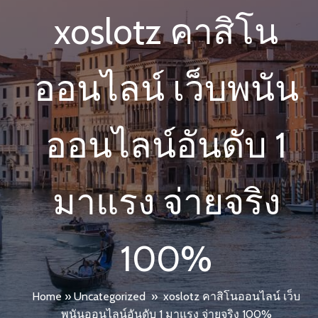
xoslotz คาสิโน
ออนไลน์ เว็บพนัน
ออนไลน์อันดับ 1
มาแรง จ่ายจริง
100%
Home
»
Uncategorized
»
xoslotz คาสิโนออนไลน์ เว็บ
พนันออนไลน์อันดับ 1 มาแรง จ่ายจริง 100%