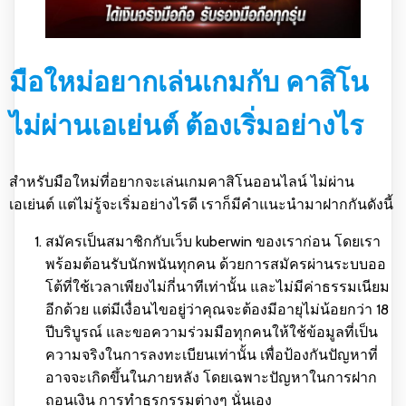
มือใหม่อยากเล่นเกมกับ คาสิโน
ไม่ผ่านเอเย่นต์ ต้องเริ่มอย่างไร
สำหรับมือใหม่ที่อยากจะเล่นเกมคาสิโนออนไลน์ ไม่ผ่าน
เอเย่นต์ แต่ไม่รู้จะเริ่มอย่างไรดี เราก็มีคำแนะนำมาฝากกันดังนี้
สมัครเป็นสมาชิกกับเว็บ kuberwin ของเราก่อน โดยเรา
พร้อมต้อนรับนักพนันทุกคน ด้วยการสมัครผ่านระบบออ
โต้ที่ใช้เวลาเพียงไม่กี่นาทีเท่านั้น และไม่มีค่าธรรมเนียม
อีกด้วย แต่มีเงื่อนไขอยู่ว่าคุณจะต้องมีอายุไม่น้อยกว่า 18
ปีบริบูรณ์ และขอความร่วมมือทุกคนให้ใช้ข้อมูลที่เป็น
ความจริงในการลงทะเบียนเท่านั้น เพื่อป้องกันปัญหาที่
อาจจะเกิดขึ้นในภายหลัง โดยเฉพาะปัญหาในการฝาก
ถอนเงิน การทำธุรกรรมต่างๆ นั่นเอง