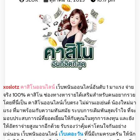
xoslotz
คาสิโนออนไลน์
เว็บพนันออนไลน์อันดับ 1 มาแรง จ่าย
จริง 100% คาสิโน ช่องทางหารายได้เสริมสำหรับคนอยากรวย
โดยที่นี่เป็น คาสิโนออนไลน์เว็บตรง ไม่ผ่านเอเย่นต์ น้องใหม่มา
แรง ที่มาพร้อมกับความทันสมัย ระบบการเดิมพันสุดเร้าใจ ที่จะ
มอบประสบการณ์ที่ยอดเยี่ยมให้กับคุณในทุกการลงทุน และยัง
ให้อัตราจ่ายสูงมากอีกด้วย รับรองว่าคุ้มค่าโดนใจกันอย่าง
แน่นอน เว็บพนันออนไลน์
เว็บเดอะวัน
ที่นี่มีเกมครบครัน ให้นัก