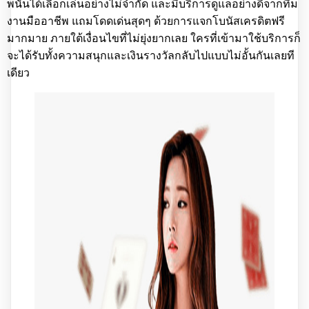
พนันได้เลือกเล่นอย่างไม่จำกัด และมีบริการดูแลอย่างดีจากทีม
งานมืออาชีพ แถมโดดเด่นสุดๆ ด้วยการแจกโบนัสเครดิตฟรี
มากมาย ภายใต้เงื่อนไขที่ไม่ยุ่งยากเลย ใครที่เข้ามาใช้บริการก็
จะได้รับทั้งความสนุกและเงินรางวัลกลับไปแบบไม่อั้นกันเลยที
เดียว