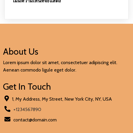
ไม่มีความเห็นที่จะแสดง
About Us
Lorem ipsum dolor sit amet, consectetuer adipiscing elit.
Aenean commodo ligule eget dolor.
Get In Touch
1, My Address, My Street, New York City, NY, USA
+1234567890
contact@domain.com