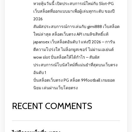
หวยหุ้นวันนี้ เปิดประสบการณ์ใหม่กับ Slot-PG
เว็บสล็อตที่ออกแบบมาเพื่อผู้เล่นทุกระดับ ของปี
2026
สัมผัสประสบการณ์การเล่นกับ gimi888 เว็บสล็อต
ใหม่ล่าสุด สล็อตเว็บตรง API เกมลิขสิทธิ์แท้
japansex เว็บสล็อตอันดับ 1 แห่งปี 2026 – การัน
ตีความโปร่งใส ไม่ล็อกยูสเซอร์ ไม่ผ่านเอเย่นต์
wow slot ปั่นสล็อตให้ได้กำไร – สัมผัส
ประสบการณ์โบนัสไทม์ที่แม่นยำที่สุดบนเว็บตรง
อันดับ 1
ปั่นสล็อตเว็บตรง PG สล็อต 99football เกมยอด
นิยม เล่นผ่านเว็บโดยตรง
RECENT COMMENTS