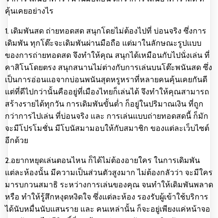
คุ้นเคยอย่างไร
1. เดิมพันสด ถ่ายทอดสด สนุกโดยไม่ต้องไปที่ บ่อนจริง ซึ่งการ
เดิมพัน ทุกโต๊ะจะเดิมพันผ่านมือถือ แต่มาในลักษณะรูปแบบ
ของการถ่ายทอดสด จึงทำให้คุณ สนุกได้เหมือนกับไปนั่งเล่น ที่
คาสิโนโดยตรง สนุกสนานไม่ต่างกับการเล่นบนโต๊ะพนันสด ซึ่ง
เป็นการอ่อนแอจากบ่อนพนันสุดหรูหราที่หลายคนคุ้นเคยกันดี
แต่ที่ดีไปกว่านั้นคืออยู่ที่เมืองไทยก็เล่นได้ จึงทำให้คุณสามารถ
สร้างรายได้ทุกวัน การเดิมพันขั้นต่ำ ก็อยู่ในปริมาณเงิน ที่ถูก
กว่าการไปเล่น ที่บ่อนจริง และ การเล่นแบบถ่ายทอดสดนี้ ก็มัก
จะมีโปรโมชั่น มีโบนัสมามอบให้กับสมาชิก ของแต่ละเว็บไซต์
อีกด้วย
2.อยากหยุดเล่นตอนไหน ก็ได้ไม่ต้องอายใคร ในการเดิมพัน
แต่ละห้องนั้น มีความเป็นส่วนตัวสูงมาก ไม่ต้องกลัวว่า จะมีใคร
มารบกวนสมาธิ ระหว่างการเล่นของคุณ จนทำให้เดิมพันพลาด
หรือ ทำให้รู้สึกหงุดหงิดใจ ซึ่งแต่ละห้อง รองรับผู้เข้าใช้บริการ
ได้นับหมื่นนับแสนราย และ คนเหล่านั้น ก็จะอยู่เพียงแค่หน้าจอ