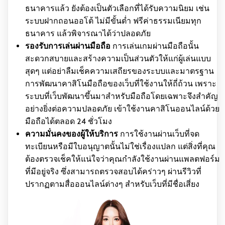
ธนาคารแล้ว ยังต้องเป็นตัวเลือกที่ได้รับความนิยม เช่น
ระบบฝากถอนออโต้ ไม่มีขั้นต่ำ ฟรีค่าธรรมเนียมทุก
ธนาคาร แล้วพิจารณาได้ว่าปลอดภัย
รองรับการเล่นผ่านมือถือ
การเล่นเกมผ่านมือถือนั้น
สะดวกสบายและสร้างความเป็นส่วนตัวให้แก่ผู้เล่นแบบ
สุดๆ แต่อย่าลืมเช็คความเสถียรของระบบและมาตรฐาน
การพัฒนาคาสิโนมือถือของเว็บที่ใช้งานให้ถี่ถ้วน เพราะ
ระบบที่เว็บพัฒนาขึ้นมาสำหรับมือถือโดยเฉพาะจึงสำคัญ
อย่างยิ่งต่อความปลอดภัย เข้าใช้งานคาสิโนออนไลน์ด้วย
มือถือได้ตลอด 24 ชั่วโมง
ความมั่นคงของผู้ให้บริการ
การใช้งานผ่านเว็บที่จด
ทะเบียนหรือมีใบอนุญาตนั้นไม่ใช่เรื่องแปลก แต่สิ่งที่คุณ
ต้องตรวจเช็คให้แน่ใจว่าคุณกำลังใช้งานผ่านแพลตฟอร์ม
ที่มีอยู่จริง ซึ่งสามารถตรวจสอบได้คร่าวๆ ผ่านรีวิวที่
ปรากฏตามสื่อออนไลน์ต่างๆ สำหรับเว็บที่มีชื่อเสี่ยง