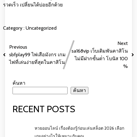
รวดเร็ว เปลี่ยนได้บ่อยอีกด้วย
Category :
Uncategorized
Next
Previous
sa168vip เว็บเดิมพันคาสิโน
sbfplay99 ไพ่เสือมังกร เกม
ไม่มีฝากขั้นต่ํา โบนัส 100
ไพ่ที่เล่นง่ายที่สุดในคาสิโน
%
ค้นหา
ค้นหา
RECENT POSTS
หวยออนไลน์ เรื่องต้องรู้ก่อนเล่นสล็อต 2026 เลือก
เกมอย่างไรให้เหมาะกับคุณ