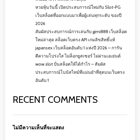
หวยหุ้นวันนี้ เปิดประสบการณ์ใหม่กับ Slot-PG
เว็บสล็อตที่ออกแบบมาเพื่อผู้เล่นทุกระดับ ของปี
2026
สัมผัสประสบการณ์การเล่นกับ gimi888 เว็บสล็อต
ใหม่ล่าสุด สล็อตเว็บตรง API เกมลิขสิทธิ์แท้
japansex เว็บสล็อตอันดับ 1 แห่งปี 2026 – การัน
ตีความโปร่งใส ไม่ล็อกยูสเซอร์ ไม่ผ่านเอเย่นต์
wow slot ปั่นสล็อตให้ได้กำไร – สัมผัส
ประสบการณ์โบนัสไทม์ที่แม่นยำที่สุดบนเว็บตรง
อันดับ 1
RECENT COMMENTS
ไม่มีความเห็นที่จะแสดง