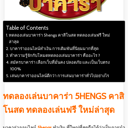
Table of Contents
ทดลองเล่นบาคาร่า 5hengs คาสิโนสด ทดลองเล่นฟรี ใหม่
ล่าสุด
บาคาร่าออนไลน์ทำเงิน การเดิมพันที่นิยมมากที่สุด
ทำความรู้จักกับโหมดทดลองเล่นบาคาร่า คืออะไร ?
สมัครบาคาร่า เลือกเว็บที่มั่นคง ปลอดภัย และเป็นเว็บตรง
100%
เล่นบาคาร่าออนไลน์ดีกว่า การเล่นบาคาร่าทั่วไปอย่างไร
ทดลองเล่นบาคาร่า 5HENGS คาสิ
โนสด ทดลองเล่นฟรี ใหม่ล่าสุด
บาคาร่าออนไลน์
5hengs
ทำเงิน ที่ใหญ่ที่สุดถือได้ว่าเป็นการนำ