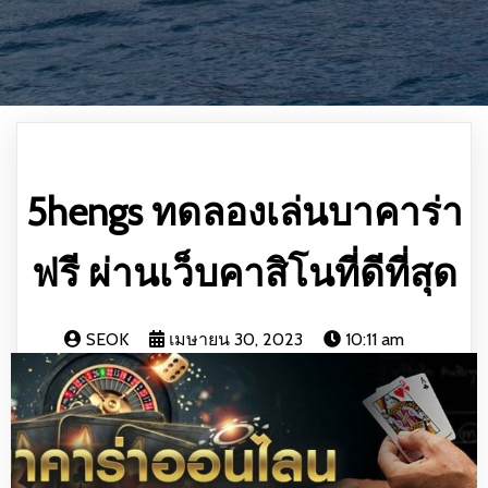
5hengs ทดลองเล่นบาคาร่า
ฟรี ผ่านเว็บคาสิโนที่ดีที่สุด
SEOK
เมษายน 30, 2023
10:11 am