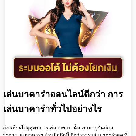
เล่นบาคาร่าออนไลน์ดีกว่า การ
เล่นบาคาร่าทั่วไปอย่างไร
ก่อนที่จะไปดูสูตร การเล่นบาคาร่านั้น เรามาดูกันก่อน
ว่าการ เล่นบาคาร่า ผ่านมือถือนี้ ดีกว่าการ เล่นบาคาร่าสด ที่