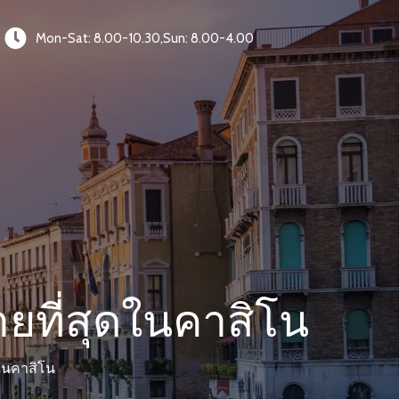
Mon-Sat: 8.00-10.30,Sun: 8.00-4.00
่ายที่สุดในคาสิโน
ุดในคาสิโน