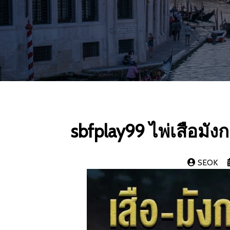
sbfplay99 ไพ่เสือมังก
SEOK