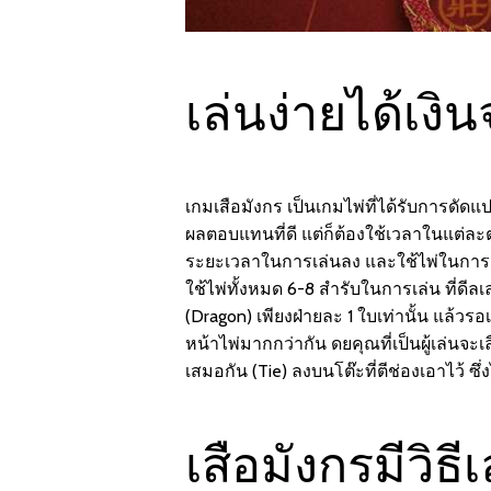
เล่นง่ายได้เงิ
เกมเสือมังกร เป็นเกมไพ่ที่ได้รับการดัด
ผลตอบแทนที่ดี แต่ก็ต้องใช้เวลาในแต่ละตา
ระยะเวลาในการเล่นลง และใช้ไพ่ในการลุ้
ใช้ไพ่ทั้งหมด 6-8 สำรับในการเล่น ที่ด
(Dragon) เพียงฝ่ายละ 1 ใบเท่านั้น แล้วรอ
หน้าไพ่มากกว่ากัน ดยคุณที่เป็นผู้เล่นจะเ
เสมอกัน (Tie) ลงบนโต๊ะที่ตีช่องเอาไว้ ซึ่ง
เสือมังกรมีวิธีเ