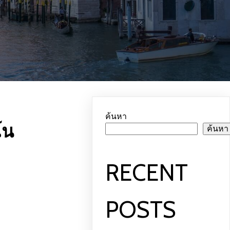
ค้นหา
โน
ค้นหา
RECENT
POSTS