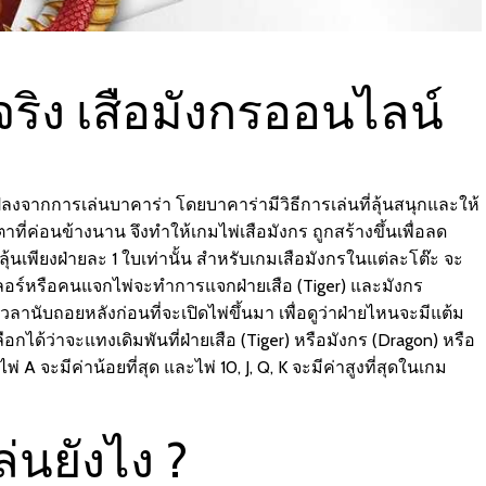
นจริง เสือมังกรออนไลน์
แปลงจากการเล่นบาคาร่า โดยบาคาร่ามีวิธีการเล่นที่ลุ้นสนุกและให้
ที่ค่อนข้างนาน จึงทำให้เกมไพ่เสือมังกร ถูกสร้างขึ้นเพื่อลด
นเพียงฝ่ายละ 1 ใบเท่านั้น สำหรับเกมเสือมังกรในแต่ละโต๊ะ จะ
ีลเลอร์หรือคนแจกไพ่จะทำการแจกฝ่ายเสือ (Tiger) และมังกร
เวลานับถอยหลังก่อนที่จะเปิดไพ่ขึ้นมา เพื่อดูว่าฝ่ายไหนจะมีแต้ม
ลือกได้ว่าจะแทงเดิมพันที่ฝ่ายเสือ (Tiger) หรือมังกร (Dragon) หรือ
ไพ่ A จะมีค่าน้อยที่สุด และไพ่ 10, J, Q, K จะมีค่าสูงที่สุดในเกม
ล่นยังไง ?