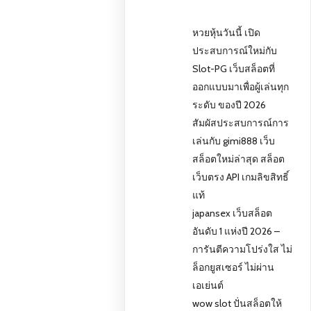
หวยหุ้นวันนี้ เปิด
ประสบการณ์ใหม่กับ
Slot-PG เว็บสล็อตที่
ออกแบบมาเพื่อผู้เล่นทุก
ระดับ ของปี 2026
สัมผัสประสบการณ์การ
เล่นกับ gimi888 เว็บ
สล็อตใหม่ล่าสุด สล็อต
เว็บตรง API เกมลิขสิทธิ์
แท้
japansex เว็บสล็อต
อันดับ 1 แห่งปี 2026 –
การันตีความโปร่งใส ไม่
ล็อกยูสเซอร์ ไม่ผ่าน
เอเย่นต์
wow slot ปั่นสล็อตให้